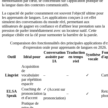
mémorisation par cœur, se concentrant sur l'application pratique de
la langue dans des contextes communicatifs.
La capacité de parler couramment est souvent l'objectif ultime pour
les apprenants de langues. Les applications conçues à cet effet
simulent des conversations du monde réel, permettant aux
utilisateurs de gagner en confiance et d'affiner leur prestation sans la
pression de parler immédiatement avec un locuteur natif. Cette
pratique ciblée est la clé pour surmonter la barrière de la parole.
Comparaison des fonctionnalités des principales applications d'e
d'expression orale pour apprenants de langues en 2026.
Conversation
Traduction
Fon
Synthèse
Outil
Idéal pour
assistée par
en temps
d'a
vocale
IA
réel
Acquisition
de
Lingvist
vocabulaire
–
–
✓
Car
par répétition
espacée
Coaching de
✓ (Accent sur
ELSA
Ret
prononciation
–
la
✓
Speak
phon
et d'accent
prononciation)
Pratique de
prise de