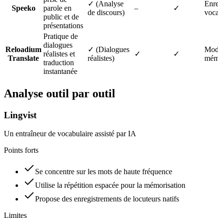
✓ (Analyse
Enre
Speeko
parole en
–
✓
de discours)
voca
public et de
présentations
Pratique de
dialogues
Reloadium
✓ (Dialogues
Mode
réalistes et
✓
✓
Translate
réalistes)
mém
traduction
instantanée
Analyse outil par outil
Lingvist
Un entraîneur de vocabulaire assisté par IA
Points forts
Se concentre sur les mots de haute fréquence
Utilise la répétition espacée pour la mémorisation
Propose des enregistrements de locuteurs natifs
Limites