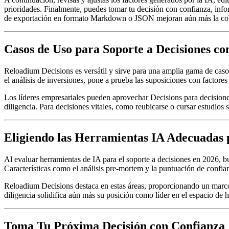
prioridades. Finalmente, puedes tomar tu decisión con confianza, infor
de exportación en formato Markdown o JSON mejoran aún más la cola
Casos de Uso para Soporte a Decisiones co
Reloadium Decisions es versátil y sirve para una amplia gama de caso
el análisis de inversiones, pone a prueba las suposiciones con factor
Los líderes empresariales pueden aprovechar Decisions para decisiones
diligencia. Para decisiones vitales, como reubicarse o cursar estudios
Eligiendo las Herramientas IA Adecuadas 
Al evaluar herramientas de IA para el soporte a decisiones en 2026, b
Características como el análisis pre-mortem y la puntuación de confian
Reloadium Decisions destaca en estas áreas, proporcionando un marco 
diligencia solidifica aún más su posición como líder en el espacio de h
Toma Tu Próxima Decisión con Confianza