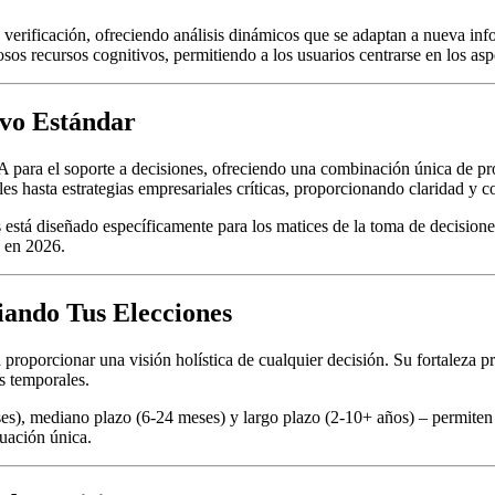
e verificación, ofreciendo análisis dinámicos que se adaptan a nueva in
osos recursos cognitivos, permitiendo a los usuarios centrarse en los asp
vo Estándar
A para el soporte a decisiones, ofreciendo una combinación única de pro
es hasta estrategias empresariales críticas, proporcionando claridad y c
s está diseñado específicamente para los matices de la toma de decision
s en 2026.
ciando Tus Elecciones
 proporcionar una visión holística de cualquier decisión. Su fortaleza 
s temporales.
eses), mediano plazo (6-24 meses) y largo plazo (2-10+ años) – permite
tuación única.