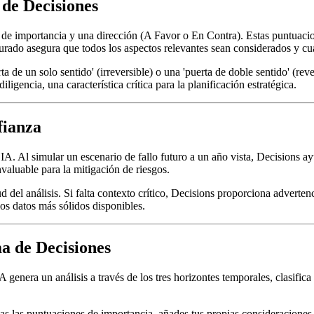
 de Decisiones
 de importancia y una dirección (A Favor o En Contra). Estas puntuacion
turado asegura que todos los aspectos relevantes sean considerados y cu
a de un solo sentido' (irreversible) o una 'puerta de doble sentido' (rev
igencia, una característica crítica para la planificación estratégica.
fianza
A. Al simular un escenario de fallo futuro a un año vista, Decisions ay
aluable para la mitigación de riesgos.
del análisis. Si falta contexto crítico, Decisions proporciona adverten
los datos más sólidos disponibles.
a de Decisiones
A genera un análisis a través de los tres horizontes temporales, clasific
itas las puntuaciones de importancia, añades tus propias consideraciones