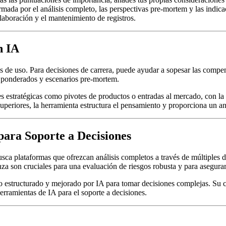
mada por el análisis completo, las perspectivas pre-mortem y las indicac
boración y el mantenimiento de registros.
n IA
s de uso. Para decisiones de carrera, puede ayudar a sopesar las compe
es ponderados y escenarios pre-mortem.
 estratégicas como pivotes de productos o entradas al mercado, con la c
 superiores, la herramienta estructura el pensamiento y proporciona un 
para Soporte a Decisiones
usca plataformas que ofrezcan análisis completos a través de múltiples
za son cruciales para una evaluación de riesgos robusta y para asegurar
estructurado y mejorado por IA para tomar decisiones complejas. Su cap
erramientas de IA para el soporte a decisiones.