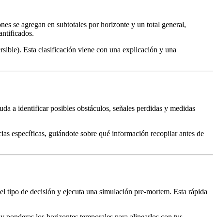
es se agregan en subtotales por horizonte y un total general,
antificados.
ersible). Esta clasificación viene con una explicación y una
uda a identificar posibles obstáculos, señales perdidas y medidas
cias específicas, guiándote sobre qué información recopilar antes de
a el tipo de decisión y ejecuta una simulación pre-mortem. Esta rápida
 y ponderas los horizontes temporales para alinearlos con tus