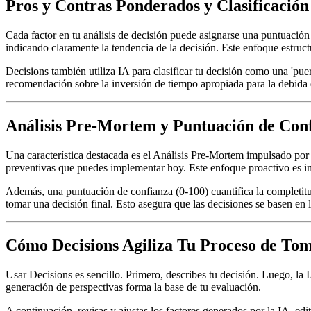
Pros y Contras Ponderados y Clasificación
Cada factor en tu análisis de decisión puede asignarse una puntuación
indicando claramente la tendencia de la decisión. Este enfoque estruc
Decisions también utiliza IA para clasificar tu decisión como una 'puert
recomendación sobre la inversión de tiempo apropiada para la debida dil
Análisis Pre-Mortem y Puntuación de Con
Una característica destacada es el Análisis Pre-Mortem impulsado por I
preventivas que puedes implementar hoy. Este enfoque proactivo es inv
Además, una puntuación de confianza (0-100) cuantifica la completitud 
tomar una decisión final. Esto asegura que las decisiones se basen en 
Cómo Decisions Agiliza Tu Proceso de Tom
Usar Decisions es sencillo. Primero, describes tu decisión. Luego, la I
generación de perspectivas forma la base de tu evaluación.
A continuación, revisas y ajustas los factores generados por la IA, ed