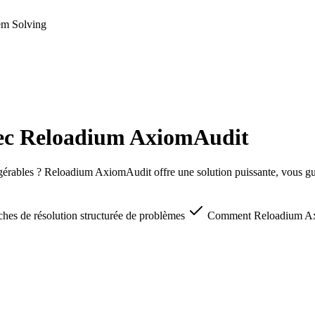
em Solving
avec Reloadium AxiomAudit
rables ? Reloadium AxiomAudit offre une solution puissante, vous guid
oches de résolution structurée de problèmes
Comment Reloadium Axi