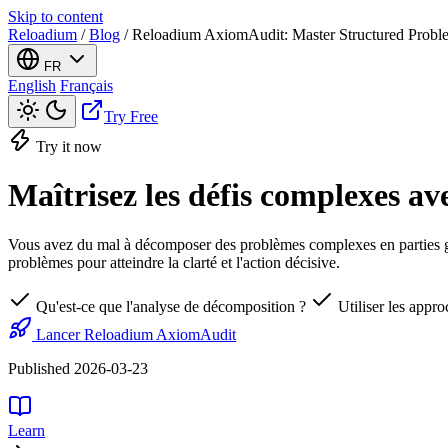
Skip to content
Reloadium
/
Blog
/
Reloadium AxiomAudit: Master Structured Probl
FR
English
Français
Try Free
Try it now
Maîtrisez les défis complexes 
Vous avez du mal à décomposer des problèmes complexes en parties gé
problèmes pour atteindre la clarté et l'action décisive.
Qu'est-ce que l'analyse de décomposition ?
Utiliser les appr
Lancer Reloadium AxiomAudit
Published 2026-03-23
Learn