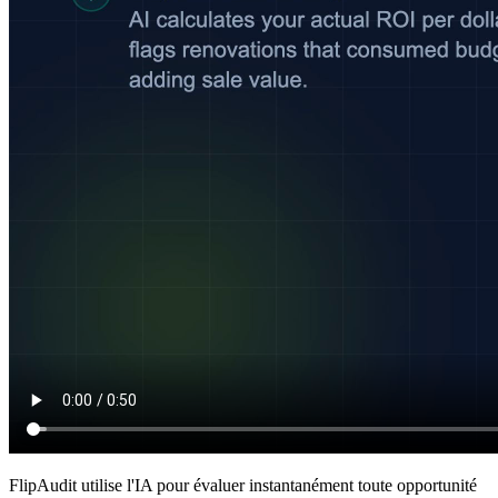
FlipAudit utilise l'IA pour évaluer instantanément toute opportunité