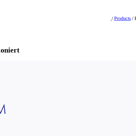
/
Products
/
ioniert