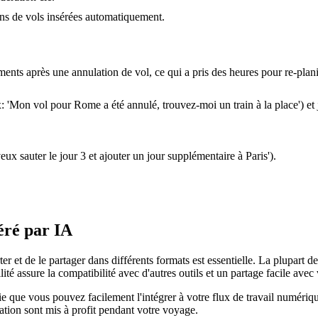
ions de vols insérées automatiquement.
nts après une annulation de vol, ce qui a pris des heures pour re-planif
ex: 'Mon vol pour Rome a été annulé, trouvez-moi un train à la place') et 
ux sauter le jour 3 et ajouter un jour supplémentaire à Paris').
éré par IA
porter et de le partager dans différents formats est essentielle. La plupar
té assure la compatibilité avec d'autres outils et un partage facile av
fie que vous pouvez facilement l'intégrer à votre flux de travail numériq
cation sont mis à profit pendant votre voyage.