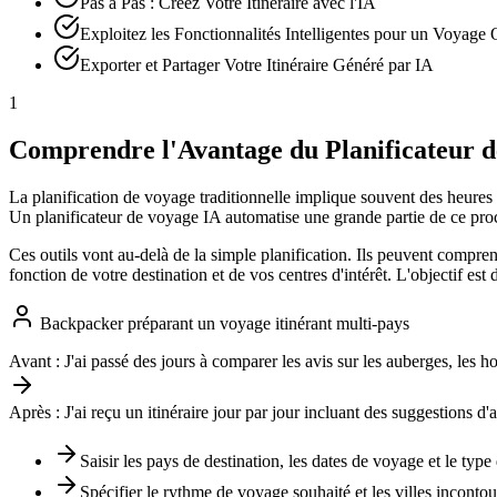
Pas à Pas : Créez Votre Itinéraire avec l'IA
Exploitez les Fonctionnalités Intelligentes pour un Voyage
Exporter et Partager Votre Itinéraire Généré par IA
1
Comprendre l'Avantage du Planificateur 
La planification de voyage traditionnelle implique souvent des heures d
Un planificateur de voyage IA automatise une grande partie de ce proc
Ces outils vont au-delà de la simple planification. Ils peuvent compre
fonction de votre destination et de vos centres d'intérêt. L'objectif e
Backpacker préparant un voyage itinérant multi-pays
Avant :
J'ai passé des jours à comparer les avis sur les auberges, les ho
Après :
J'ai reçu un itinéraire jour par jour incluant des suggestions d'
Saisir les pays de destination, les dates de voyage et le typ
Spécifier le rythme de voyage souhaité et les villes incontou