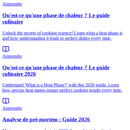
Apprendre
Qu'est-ce qu'une phase de chaleur ? Le guide
culinaire
Unlock the secrets of cooking science! Learn what a heat phase is
and how understanding it leads to perfect dishes every time.
Apprendre
Qu'est-ce qu'une phase de chaleur ? Le guide
culinaire 2026
Understand 'What is a Heat Phase?' with this 2026 guide. Learn
how precise heat stages ensure perfect cooking results every time.
Apprendre
Analyse de pré-mortem : Guide 2026