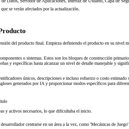
e de Datos, Servidor de Aplicaciones, Interfaz de Usuario, Capa de Seg
 que se verán afectados por la actualización.
 Producto
ión del producto final. Empieza definiendo el producto en su nivel más 
componentes o sistemas. Estos son los bloques de construcción primari
s y específicas hasta alcanzar un nivel de detalle manejable y signific
entificadores únicos, descripciones e incluso esfuerzo o costo estimado
esgloses generados por IA y proporcionar modos específicos para diferen
tulo
s y activos necesarios, lo que dificultaba el inicio.
desarrollador centrarse en un área a la vez, como 'Mecánicas de Juego' 