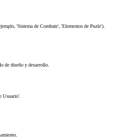
ejemplo, 'Sistema de Combate', 'Elementos de Puzle').
o de diseño y desarrollo.
e Usuario'.
.
namiento.