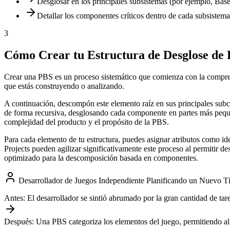
Desglosar en los principales subsistemas (por ejemplo, Bas
Detallar los componentes críticos dentro de cada subsistema
3
Cómo Crear tu Estructura de Desglose de
Crear una PBS es un proceso sistemático que comienza con la comprens
que estás construyendo o analizando.
A continuación, descompón este elemento raíz en sus principales sub
de forma recursiva, desglosando cada componente en partes más pequeña
complejidad del producto y el propósito de la PBS.
Para cada elemento de tu estructura, puedes asignar atributos como id
Projects pueden agilizar significativamente este proceso al permitir d
optimizado para la descomposición basada en componentes.
Desarrollador de Juegos Independiente Planificando un Nuevo Tí
Antes:
El desarrollador se sintió abrumado por la gran cantidad de tarea
Después:
Una PBS categoriza los elementos del juego, permitiendo al 