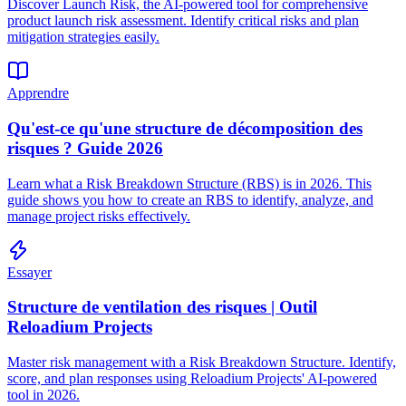
Discover Launch Risk, the AI-powered tool for comprehensive
product launch risk assessment. Identify critical risks and plan
mitigation strategies easily.
Apprendre
Qu'est-ce qu'une structure de décomposition des
risques ? Guide 2026
Learn what a Risk Breakdown Structure (RBS) is in 2026. This
guide shows you how to create an RBS to identify, analyze, and
manage project risks effectively.
Essayer
Structure de ventilation des risques | Outil
Reloadium Projects
Master risk management with a Risk Breakdown Structure. Identify,
score, and plan responses using Reloadium Projects' AI-powered
tool in 2026.