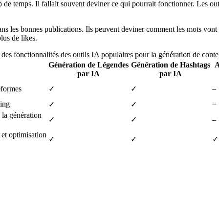
 de temps. Il fallait souvent deviner ce qui pourrait fonctionner. Les o
 dans les bonnes publications. Ils peuvent deviner comment les mots vont 
lus de likes.
es fonctionnalités des outils IA populaires pour la génération de cont
Génération de Légendes
Génération de Hashtags
A
par IA
par IA
eformes
✓
✓
–
ing
–
✓
✓
 la génération
✓
✓
–
 et optimisation
✓
✓
✓