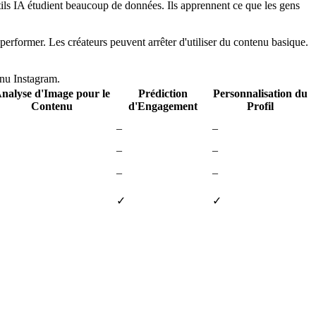
utils IA étudient beaucoup de données. Ils apprennent ce que les gens
performer. Les créateurs peuvent arrêter d'utiliser du contenu basique.
enu Instagram.
nalyse d'Image pour le
Prédiction
Personnalisation du
Contenu
d'Engagement
Profil
–
–
–
–
–
–
✓
✓