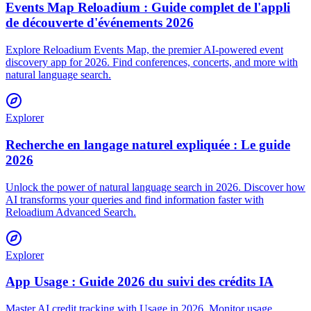
Events Map Reloadium : Guide complet de l'appli
de découverte d'événements 2026
Explore Reloadium Events Map, the premier AI-powered event
discovery app for 2026. Find conferences, concerts, and more with
natural language search.
Explorer
Recherche en langage naturel expliquée : Le guide
2026
Unlock the power of natural language search in 2026. Discover how
AI transforms your queries and find information faster with
Reloadium Advanced Search.
Explorer
App Usage : Guide 2026 du suivi des crédits IA
Master AI credit tracking with Usage in 2026. Monitor usage,