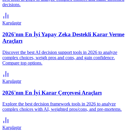
decisions.
Karşılaştır
2026'nın En İyi Yapay Zeka Destekli Karar Verme
Araçları
Discover the best AI decision support tools in 2026 to analyze
complex choices, weigh pros and cons, and gain confidence.
Compare top options.
Karşılaştır
2026'nın En İyi Karar Çerçevesi Araçları
Explore the best decision framework tools in 2026 to analyze
complex choices with AI, weighted pros/cons, and pre-mortems.
Karşılaştır