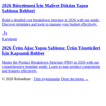
2026 Bütçelemesi İçin Maliyet Döküm Yapısı
Şablonu Rehberi
Build a detailed cost breakdown structure in 2026 with our guide.
Discover templates and tools to manage your budget effectively.
Karşılaştır
2026 Ürün Ağaç Yapısı Şablonu: Ürün Yöneticileri
İçin Kapsamlı Rehber
Master the Product Breakdown Structure (PBS) in 2026 with our
comprehensive template guide. Learn to map product components
and features effectively.
© 2026 Reloadium ·
Tüm uygulamalar
Dene decisions
→