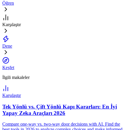
Öğren
Karşılaştır
Dene
Keşfet
İlgili makaleler
Karşılaştır
Tek Yönlü vs. Çift Yönlü Kapı Kararları: En İyi
Yapay Zeka Araçları 2026
Compare one-way vs. two-way door decisions with AI. Find the
best tools in 2026 to analyze complex choices and make informed