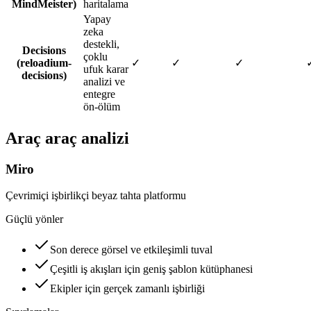
MindMeister)
haritalama
Yapay
zeka
destekli,
Decisions
çoklu
(reloadium-
✓
✓
✓
ufuk karar
decisions)
analizi ve
entegre
ön-ölüm
Araç araç analizi
Miro
Çevrimiçi işbirlikçi beyaz tahta platformu
Güçlü yönler
Son derece görsel ve etkileşimli tuval
Çeşitli iş akışları için geniş şablon kütüphanesi
Ekipler için gerçek zamanlı işbirliği