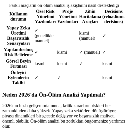
Farklı araçların ön-ölüm analizi iş akışlarını nasıl desteklediği
Özel Risk
Proje
Zihin
Decisions
Kullanım
Yönetimi
Yönetimi
Haritalama
(reloadium-
durumu
Yazılımları
Yazılımları
Araçları
decisions)
Yapay Zeka
✓
Üretimi
kısmi
(genellikle
–
✓
Başarısızlık
(manuel)
manuel)
Senaryoları
Yapılandırılmış
✓
kısmi
✓ (manuel)
✓
Risk Belirleme
Görsel Beyin
kısmi
kısmi
✓
kısmi
Fırtınası
Önleyici
Eylemlerin
✓
✓
–
kısmi
Takibi
Neden 2026'da Ön-Ölüm Analizi Yapılmalı?
2026'nın hızla gelişen ortamında, kritik kararların riskleri her
zamankinden daha yüksek. Yapay zeka sektörleri dönüştürüyor,
piyasa dinamikleri bir gecede değişiyor ve başarısızlık maliyeti
önemli olabilir. Ön-ölüm analizi bu zorlukları öngörmenize yardımcı
olur.