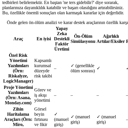
tedbirleri belirlemektir. En baştan 'ne ters gidebilir?' diye sorarak,
planlarınıza dayanıklılık katabilir ve başarı olasılığını artırabilirsiniz.
Bu, özellikle önemli sonuçları olan karmaşık kararlar için değerlidir.
Önde gelen ön-ölüm analizi ve karar destek araçlarının özellik karşı
Yapay
Zeka
Ön-Ölüm
Ağırlıklı
Araç
En iyisi
Destekli
Simülasyonu
Artılar/Eksiler
Faktör
Üretimi
Özel Risk
Yönetimi
Kapsamlı
Yazılımları
kurumsal
✓ (genellikle
–
✓
(Örn:
düzeyde
ölüm sonrası)
Riskalyze,
risk takibi
LogicManager)
Proje Yönetimi
Görev ve
Yazılımları
iş akışı
–
–
–
(Örn: Asana,
yönetimi
Monday.com)
Zihin
Görsel
Haritalama
beyin
✓
✓ (manuel
✓ (manuel
Araçları (Örn:
fırtınası
(manuel
giriş)
giriş)
Miro,
ve fikir
giriş)