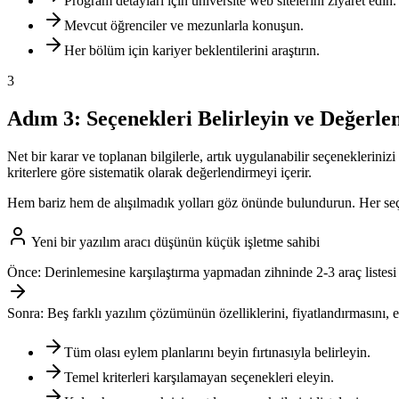
Program detayları için üniversite web sitelerini ziyaret edin.
Mevcut öğrenciler ve mezunlarla konuşun.
Her bölüm için kariyer beklentilerini araştırın.
3
Adım 3: Seçenekleri Belirleyin ve Değerle
Net bir karar ve toplanan bilgilerle, artık uygulanabilir seçeneklerini
kriterlere göre sistematik olarak değerlendirmeyi içerir.
Hem bariz hem de alışılmadık yolları göz önünde bulundurun. Her seçenek
Yeni bir yazılım aracı düşünün küçük işletme sahibi
Önce:
Derinlemesine karşılaştırma yapmadan zihninde 2-3 araç listesi 
Sonra:
Beş farklı yazılım çözümünün özelliklerini, fiyatlandırmasını, e
Tüm olası eylem planlarını beyin fırtınasıyla belirleyin.
Temel kriterleri karşılamayan seçenekleri eleyin.