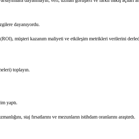
. Varsayımlara dayanmayın; veri, uzman görüşleri ve farklı bakış açıları a
ezgilere dayanıyordu.
(ROI), müşteri kazanım maliyeti ve etkileşim metrikleri verilerini derled
eleri) toplayın.
çim yaptı.
anlığını, staj fırsatlarını ve mezunların istihdam oranlarını araştırdı.