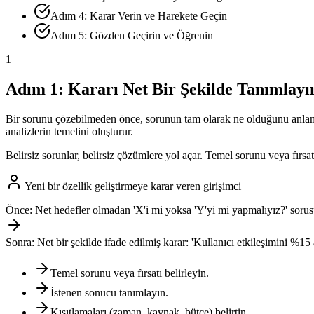
Adım 4: Karar Verin ve Harekete Geçin
Adım 5: Gözden Geçirin ve Öğrenin
1
Adım 1: Kararı Net Bir Şekilde Tanımlayı
Bir sorunu çözebilmeden önce, sorunun tam olarak ne olduğunu anlamanız
analizlerin temelini oluşturur.
Belirsiz sorunlar, belirsiz çözümlere yol açar. Temel sorunu veya fırsa
Yeni bir özellik geliştirmeye karar veren girişimci
Önce:
Net hedefler olmadan 'X'i mi yoksa 'Y'yi mi yapmalıyız?' soru
Sonra:
Net bir şekilde ifade edilmiş karar: 'Kullanıcı etkileşimini %1
Temel sorunu veya fırsatı belirleyin.
İstenen sonucu tanımlayın.
Kısıtlamaları (zaman, kaynak, bütçe) belirtin.