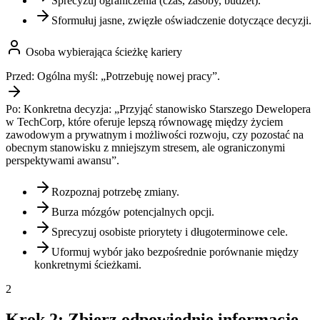
Sprecyzuj ograniczenia (czas, zasoby, budżet).
Sformułuj jasne, zwięzłe oświadczenie dotyczące decyzji.
Osoba wybierająca ścieżkę kariery
Przed:
Ogólna myśl: „Potrzebuję nowej pracy”.
Po:
Konkretna decyzja: „Przyjąć stanowisko Starszego Dewelopera
w TechCorp, które oferuje lepszą równowagę między życiem
zawodowym a prywatnym i możliwości rozwoju, czy pozostać na
obecnym stanowisku z mniejszym stresem, ale ograniczonymi
perspektywami awansu”.
Rozpoznaj potrzebę zmiany.
Burza mózgów potencjalnych opcji.
Sprecyzuj osobiste priorytety i długoterminowe cele.
Uformuj wybór jako bezpośrednie porównanie między
konkretnymi ścieżkami.
2
Krok 2: Zbierz odpowiednie informacje