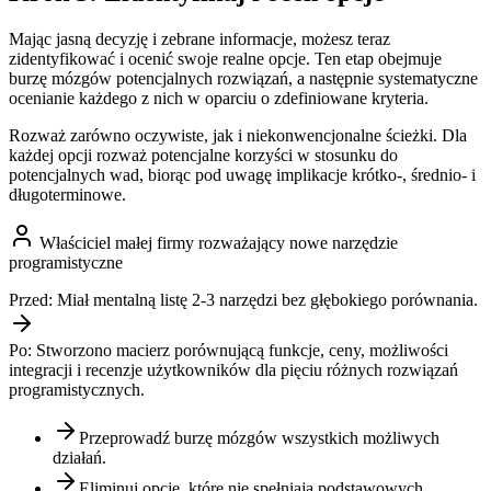
Mając jasną decyzję i zebrane informacje, możesz teraz
zidentyfikować i ocenić swoje realne opcje. Ten etap obejmuje
burzę mózgów potencjalnych rozwiązań, a następnie systematyczne
ocenianie każdego z nich w oparciu o zdefiniowane kryteria.
Rozważ zarówno oczywiste, jak i niekonwencjonalne ścieżki. Dla
każdej opcji rozważ potencjalne korzyści w stosunku do
potencjalnych wad, biorąc pod uwagę implikacje krótko-, średnio- i
długoterminowe.
Właściciel małej firmy rozważający nowe narzędzie
programistyczne
Przed:
Miał mentalną listę 2-3 narzędzi bez głębokiego porównania.
Po:
Stworzono macierz porównującą funkcje, ceny, możliwości
integracji i recenzje użytkowników dla pięciu różnych rozwiązań
programistycznych.
Przeprowadź burzę mózgów wszystkich możliwych
działań.
Eliminuj opcje, które nie spełniają podstawowych