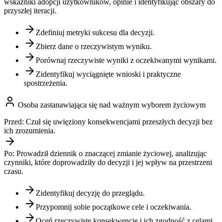
wskaźniki adopcji użytkowników, opinie i identyfikując obszary do
przyszłej iteracji.
Zdefiniuj metryki sukcesu dla decyzji.
Zbierz dane o rzeczywistym wyniku.
Porównaj rzeczywiste wyniki z oczekiwanymi wynikami.
Zidentyfikuj wyciągnięte wnioski i praktyczne
spostrzeżenia.
Osoba zastanawiająca się nad ważnym wyborem życiowym
Przed:
Czuł się uwięziony konsekwencjami przeszłych decyzji bez
ich zrozumienia.
Po:
Prowadził dziennik o znaczącej zmianie życiowej, analizując
czynniki, które doprowadziły do decyzji i jej wpływ na przestrzeni
czasu.
Zidentyfikuj decyzję do przeglądu.
Przypomnij sobie początkowe cele i oczekiwania.
Oceń rzeczywiste konsekwencje i ich zgodność z celami.