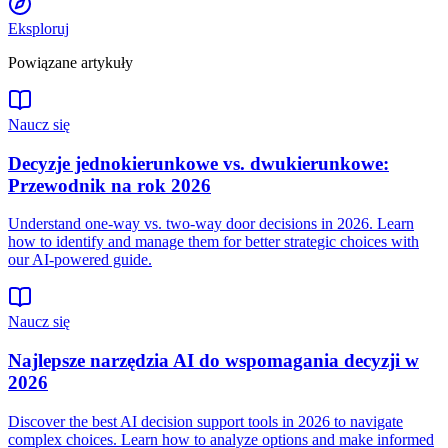
Eksploruj
Powiązane artykuły
Naucz się
Decyzje jednokierunkowe vs. dwukierunkowe:
Przewodnik na rok 2026
Understand one-way vs. two-way door decisions in 2026. Learn
how to identify and manage them for better strategic choices with
our AI-powered guide.
Naucz się
Najlepsze narzędzia AI do wspomagania decyzji w
2026
Discover the best AI decision support tools in 2026 to navigate
complex choices. Learn how to analyze options and make informed