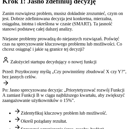
Krok 1: Jasno zdefiniuj decyzję
Zanim rozwiążesz problem, musisz dokładnie zrozumieć, czym on
jest. Dobrze zdefiniowana decyzja jest konkretna, mierzalna,
osiągalna, istotna i określona w czasie (SMART). Ta jasność
stanowi podstawę całej dalszej analizy.
Niejasne problemy prowadzą do niejasnych rozwiązań. Poświęć
czas na sprecyzowanie kluczowego problemu lub możliwości. Co
chcesz osiągnąć i jakie są granice tej decyzji?
Założyciel startupu decydujący o nowej funkcji
Przed:
Przytłoczony myślą „Czy powinniśmy zbudować X czy Y?”,
bez jasnych celów.
Po:
Jasno sprecyzowana decyzja: „Priorytetyzować rozwój Funkcji
A zamiast Funkcji B w ciągu najbliższego kwartału, aby zwiększyć
zaangażowanie użytkowników o 15%”.
Zidentyfikuj kluczowy problem lub możliwość.
Określ pożądany rezultat.