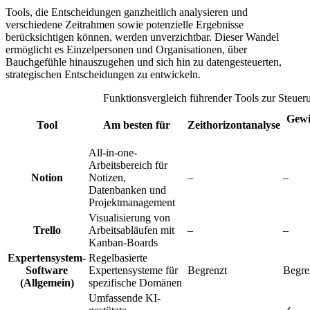
Tools, die Entscheidungen ganzheitlich analysieren und
verschiedene Zeitrahmen sowie potenzielle Ergebnisse
berücksichtigen können, werden unverzichtbar. Dieser Wandel
ermöglicht es Einzelpersonen und Organisationen, über
Bauchgefühle hinauszugehen und sich hin zu datengesteuerten,
strategischen Entscheidungen zu entwickeln.
Funktionsvergleich führender Tools zur Steue
Gewi
Tool
Am besten für
Zeithorizontanalyse
All-in-one-
Arbeitsbereich für
Notion
Notizen,
–
–
Datenbanken und
Projektmanagement
Visualisierung von
Trello
Arbeitsabläufen mit
–
–
Kanban-Boards
Expertensystem-
Regelbasierte
Software
Expertensysteme für
Begrenzt
Begre
(Allgemein)
spezifische Domänen
Umfassende KI-