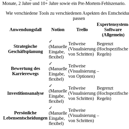
Monate, 2 Jahre und 10+ Jahre sowie ein Pre-Mortem-Fehlszenario.
Wie verschiedene Tools zu verschiedenen Aspekten des Entscheidu
passen
Expertensystem
Anwendungsfall
Notion
Trello
Software
(Allgemein)
✓
Teilweise
Begrenzt
Strategische
(Manuelle
(Visualisierung
(Hochspezifische
Geschäftsplanung
Eingabe,
von Schritten)
Regeln)
flexibel)
✓
Teilweise
Bewertung des
(Manuelle
(Visualisierung
–
Karrierewegs
Eingabe,
von Optionen)
flexibel)
✓
Teilweise
Begrenzt
(Manuelle
Investitionsanalyse
(Visualisierung
(Hochspezifische
Eingabe,
von Schritten)
Regeln)
flexibel)
✓
Teilweise
Persönliche
(Manuelle
(Visualisierung
–
Lebensentscheidungen
Eingabe,
von Schritten)
flexibel)