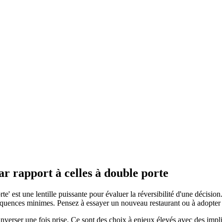
r rapport à celles à double porte
te' est une lentille puissante pour évaluer la réversibilité d'une décis
équences minimes. Pensez à essayer un nouveau restaurant ou à adopter u
nverser une fois prise. Ce sont des choix à enjeux élevés avec des implic