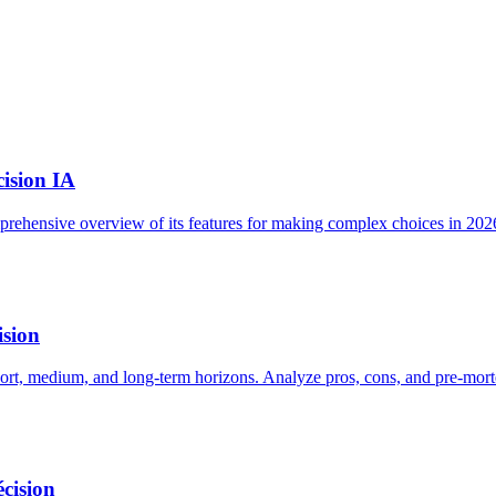
cision IA
prehensive overview of its features for making complex choices in 202
ision
hort, medium, and long-term horizons. Analyze pros, cons, and pre-mor
écision