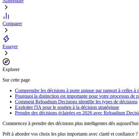
Apprendre
Comparer
Essayer
Explorer
Sur cette page
Comprendre les décisions à porte unique par rapport à celles à 
Pourquoi la distinction est importante pour votre processus de p
Comment Reloadium Decisions identifie les types de décisions
Exploiter l'IA pour le soutien à la décision stratégique
Prendre des décisions éclairées en 2026 avec Reloadium Decis
Commencez à prendre des décisions plus intelligentes dès aujourd'hui
Prêt à aborder vos choix les plus importants avec clarté et confiance 