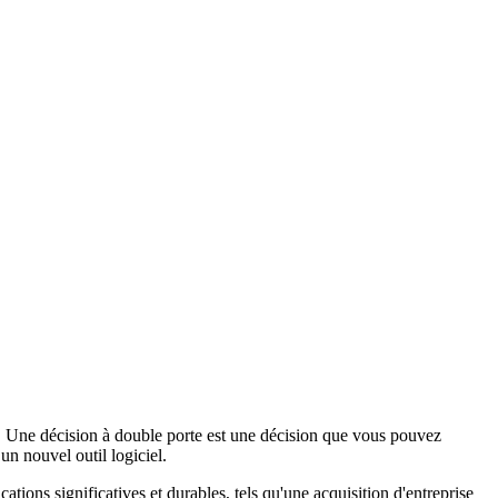
ion. Une décision à double porte est une décision que vous pouvez
n nouvel outil logiciel.
ations significatives et durables, tels qu'une acquisition d'entreprise