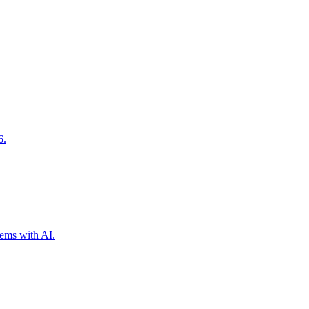
6.
tems with AI.