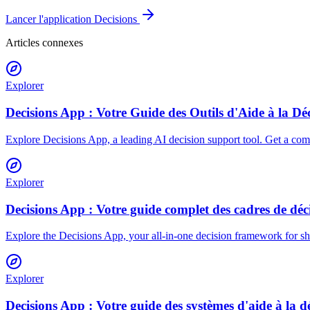
Lancer l'application Decisions
Articles connexes
Explorer
Decisions App : Votre Guide des Outils d'Aide à la Dé
Explore Decisions App, a leading AI decision support tool. Get a com
Explorer
Decisions App : Votre guide complet des cadres de déc
Explore the Decisions App, your all-in-one decision framework for s
Explorer
Decisions App : Votre guide des systèmes d'aide à la d