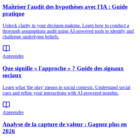
Maîtriser l'audit des hypothèses avec l'IA : Guide
pratique
Unlock clarity in your decision-making. Learn how to conduct a
thorough assumptions audit using AI-powered tools to identify and
challenge underlying beliefs.
Apprendre
Que signifie « l'approche » ? Guide des signaux
sociaux
Learn what 'the play' means in social contexts. Understand social
cues and refine your interactions with AI-powered insights.
Apprendre
Analyse de la capture de valeur : Gagnez plus en
2026